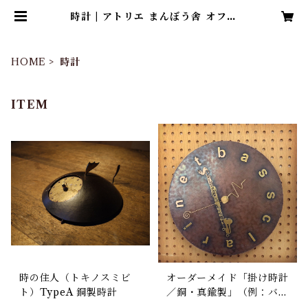
時計 | アトリエ まんぼう舎 オフィ
シャルショップ
HOME
時計
ITEM
時の住人（トキノスミビ
オーダーメイド「掛け時計
ト）TypeA 銅製時計
／銅・真鍮製」（例：バス
クラリネット、マンタでの