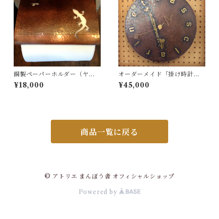
銅製ペーパーホルダー（ヤモ
オーダーメイド「掛け時計／
リ）
銅・真鍮製」（例：バスクラ
¥18,000
¥45,000
リネット、マンタでのオーダ
ー）
商品一覧に戻る
© アトリエ まんぼう舎 オフィシャルショップ
Powered by