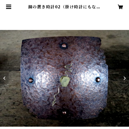
銅の置き時計02（掛け時計にもなり
ます） | アトリエ まんぼう舎 オフ
ィシャルショップ