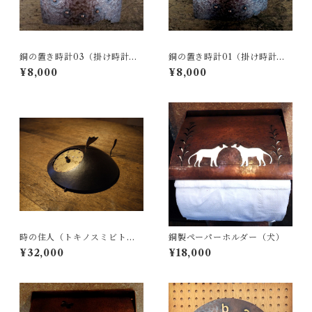
銅の置き時計03（掛け時計に
銅の置き時計01（掛け時計に
もなります）
もなります）
¥8,000
¥8,000
時の住人（トキノスミビト）T
銅製ペーパーホルダー（犬）
ypeA 銅製時計
¥32,000
¥18,000