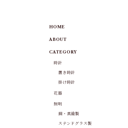
HOME
ABOUT
CATEGORY
時計
置き時計
掛け時計
花器
照明
銅・真鍮製
ステンドグラス製