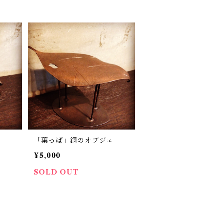
ェ
「葉っぱ」銅のオブジェ
¥5,000
SOLD OUT