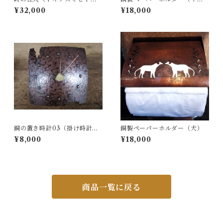
ypeA 銅製時計
リ）
¥32,000
¥18,000
銅の置き時計03（掛け時計に
銅製ペーパーホルダー（犬）
もなります）
¥8,000
¥18,000
商品一覧に戻る