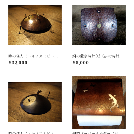
時の住人（トキノスミビト）T
銅の置き時計02（掛け時計に
ypeB 銅製時計
もなります）
¥32,000
¥8,000
時の住人（トキノスミビト）T
銅製ペーパーホルダー（ヤモ