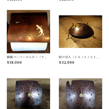
リネット、マンタでのオーダ
ー）
銅製ペーパーホルダー（ヤモ
時の住人（トキノスミビト）T
リ）
ypeB 銅製時計
¥18,000
¥32,000