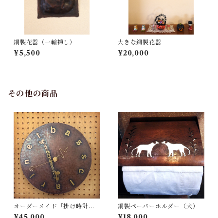
銅製花器（一輪挿し）
大きな銅製花器
¥5,500
¥20,000
その他の商品
オーダーメイド「掛け時計／
銅製ペーパーホルダー（犬）
銅・真鍮製」（例：バスクラ
¥45,000
¥18,000