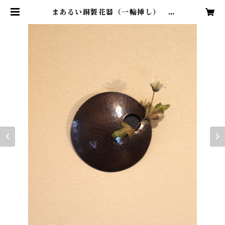
まあるい銅製花器（一輪挿し） |
アトリエ まんぼう舎 オフィシャル
ショップ