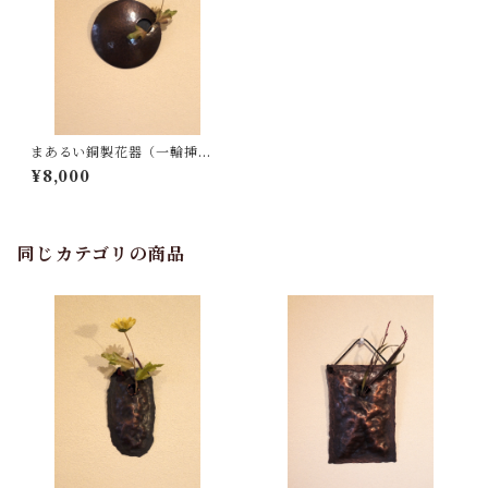
まあるい銅製花器（一輪挿
し）
¥8,000
同じカテゴリの商品