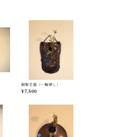
銅製花器（一輪挿し）
¥7,500