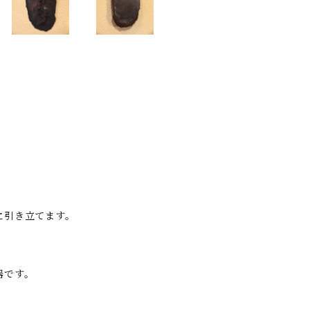
に引き立てます。
。
器です。