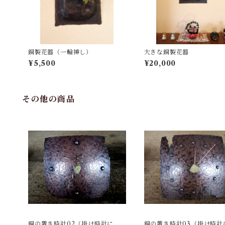
銅製花器（一輪挿し）
大きな銅製花器
¥5,500
¥20,000
その他の商品
銅の置き時計02（掛け時計にも
銅の置き時計03（掛け時計