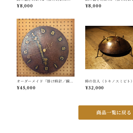
なります）
なります）
¥8,000
¥8,000
オーダーメイド「掛け時計／銅・
時の住人（トキノスミビト）
真鍮製」（例：バスクラリネッ
eB 銅製時計
¥45,000
¥32,000
ト、マンタでのオーダー）
商品一覧に戻る