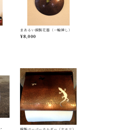
まあるい銅製花器（一輪挿し）
¥8,000
にも
銅製ペーパーホルダー（ヤモリ）